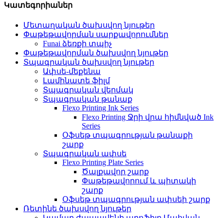
Կատեգորիաներ
Մետաղական ծախսվող նյութեր
Փաթեթավորման սարքավորումներ
Funai ձեռքի տպիչ
Փաթեթավորման ծախսվող նյութեր
Տպագրական ծախսվող նյութեր
Ափսե-մեքենա
Լամինատե ֆիլմ
Տպագրական վերմակ
Տպագրական թանաք
Flexo Printing Ink Series
Flexo Printing Ջրի վրա հիմնված Ink
Series
Օֆսեթ տպագրության թանաքի
շարք
Տպագրական ափսե
Flexo Printing Plate Series
Ծալքավոր շարք
Փաթեթավորում և պիտակի
շարք
Օֆսեթ տպագրության ափսեի շարք
Ռետինե ծախսվող նյութեր
Կամար ժապավենի պրոֆիլը Մահվան