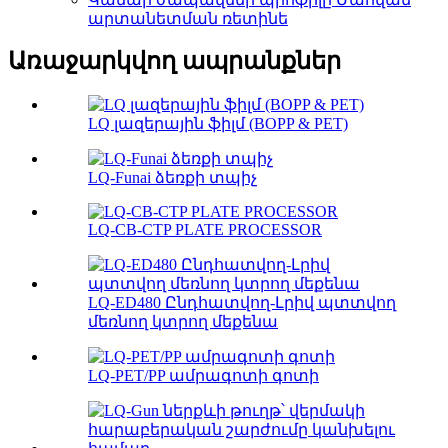
արտանետման ռետինե
Առաջարկվող ապրանքներ
LQ լազերային ֆիլմ (BOPP & PET)
LQ-Funai ձեռքի տպիչ
LQ-CB-CTP PLATE PROCESSOR
LQ-ED480 Ընդհատվող-Լրիվ պտտվող
մեռնող կտրող մեքենա
LQ-PET/PP ամրագոտի գոտի