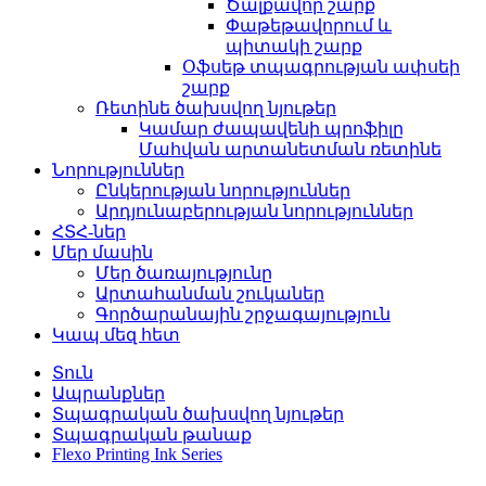
Ծալքավոր շարք
Փաթեթավորում և
պիտակի շարք
Օֆսեթ տպագրության ափսեի
շարք
Ռետինե ծախսվող նյութեր
Կամար ժապավենի պրոֆիլը
Մահվան արտանետման ռետինե
Նորություններ
Ընկերության նորություններ
Արդյունաբերության նորություններ
ՀՏՀ-ներ
Մեր մասին
Մեր ծառայությունը
Արտահանման շուկաներ
Գործարանային շրջագայություն
Կապ մեզ հետ
Տուն
Ապրանքներ
Տպագրական ծախսվող նյութեր
Տպագրական թանաք
Flexo Printing Ink Series