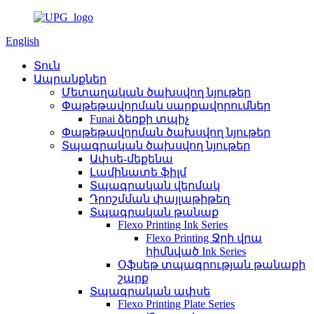
English
Տուն
Ապրանքներ
Մետաղական ծախսվող նյութեր
Փաթեթավորման սարքավորումներ
Funai ձեռքի տպիչ
Փաթեթավորման ծախսվող նյութեր
Տպագրական ծախսվող նյութեր
Ափսե-մեքենա
Լամինատե ֆիլմ
Տպագրական վերմակ
Դրոշմման փայլաթիթեղ
Տպագրական թանաք
Flexo Printing Ink Series
Flexo Printing Ջրի վրա
հիմնված Ink Series
Օֆսեթ տպագրության թանաքի
շարք
Տպագրական ափսե
Flexo Printing Plate Series