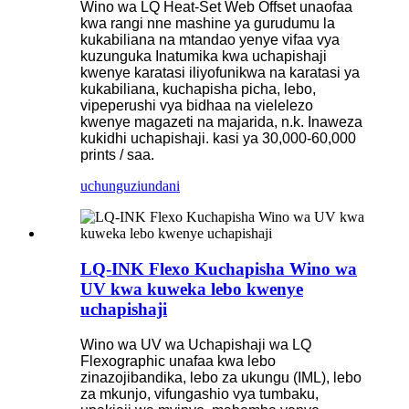
Wino wa LQ Heat-Set Web Offset unaofaa
kwa rangi nne mashine ya gurudumu la
kukabiliana na mtandao yenye vifaa vya
kuzunguka Inatumika kwa uchapishaji
kwenye karatasi iliyofunikwa na karatasi ya
kukabiliana, kuchapisha picha, lebo,
vipeperushi vya bidhaa na vielelezo
kwenye magazeti na majarida, n.k. Inaweza
kukidhi uchapishaji. kasi ya 30,000-60,000
prints / saa.
uchunguzi
undani
LQ-INK Flexo Kuchapisha Wino wa
UV kwa kuweka lebo kwenye
uchapishaji
Wino wa UV wa Uchapishaji wa LQ
Flexographic unafaa kwa lebo
zinazojibandika, lebo za ukungu (IML), lebo
za mkunjo, vifungashio vya tumbaku,