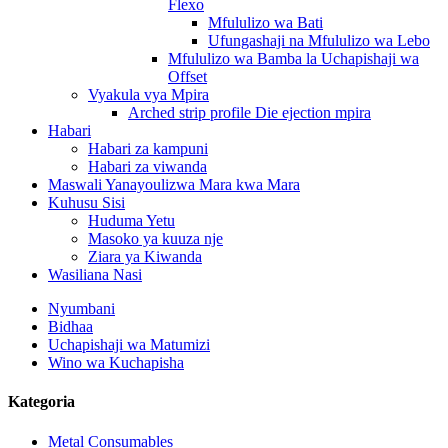
Flexo
Mfululizo wa Bati
Ufungashaji na Mfululizo wa Lebo
Mfululizo wa Bamba la Uchapishaji wa
Offset
Vyakula vya Mpira
Arched strip profile Die ejection mpira
Habari
Habari za kampuni
Habari za viwanda
Maswali Yanayoulizwa Mara kwa Mara
Kuhusu Sisi
Huduma Yetu
Masoko ya kuuza nje
Ziara ya Kiwanda
Wasiliana Nasi
Nyumbani
Bidhaa
Uchapishaji wa Matumizi
Wino wa Kuchapisha
Kategoria
Metal Consumables