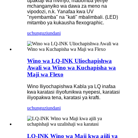
upakiaji wa mvinyo, mabomba yenye
mchanganyiko wa dawa za meno na
vipodozi, n.k. Yanafaa kwa UV
"nyembamba" na "kati" mbalimbali. (LED)
mitambo ya kukausha flexographic.
uchunguzi
undani
Wino wa LQ-INK Uliochapishwa
Awali wa Wino wa Kuchapisha wa
Maji wa Flexo
Wino Iliyochapishwa Kabla ya LQ inafaa
kwa karatasi iliyofunikwa nyepesi, karatasi
iliyopakwa tena, karatasi ya krafti.
uchunguzi
undani
LQ-INK Wino wa Maji kwa ajili ya