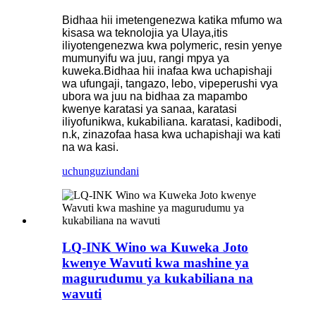
Bidhaa hii imetengenezwa katika mfumo wa
kisasa wa teknolojia ya Ulaya,itis
iliyotengenezwa kwa polymeric, resin yenye
mumunyifu wa juu, rangi mpya ya
kuweka.Bidhaa hii inafaa kwa uchapishaji
wa ufungaji, tangazo, lebo, vipeperushi vya
ubora wa juu na bidhaa za mapambo
kwenye karatasi ya sanaa, karatasi
iliyofunikwa, kukabiliana. karatasi, kadibodi,
n.k, zinazofaa hasa kwa uchapishaji wa kati
na wa kasi.
uchunguzi
undani
LQ-INK Wino wa Kuweka Joto
kwenye Wavuti kwa mashine ya
magurudumu ya kukabiliana na
wavuti