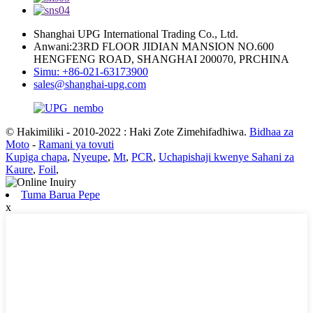
Shanghai UPG International Trading Co., Ltd.
Anwani:23RD FLOOR JIDIAN MANSION NO.600
HENGFENG ROAD, SHANGHAI 200070, PRCHINA
Simu: +86-021-63173900
sales@shanghai-upg.com
© Hakimiliki - 2010-2022 : Haki Zote Zimehifadhiwa.
Bidhaa za
Moto
-
Ramani ya tovuti
Kupiga chapa
,
Nyeupe
,
Mt
,
PCR
,
Uchapishaji kwenye Sahani za
Kaure
,
Foil
,
Tuma Barua Pepe
x