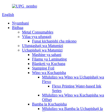
English
Nyumbani
Bidhaa
Metal Consumables
Vifaa vya ufungaji
Funai kichapishi cha mkono
Ufungashaji wa Matumizi
Uchapishaji wa Matumizi
Mashine ya sahani
Filamu ya Laminating
Blanketi ya Kuchapa
Stamping Foil
Wino wa Kuchapisha
Mfululizo wa Wino wa Uchapishaji wa
Flexo
Flexo Printing Water-based Ink
Series
Mfululizo wa Wino wa Kuchapisha wa
Offset
Bamba la Kuchapisha
Mfululizo wa Bamba la Uchapishaji la