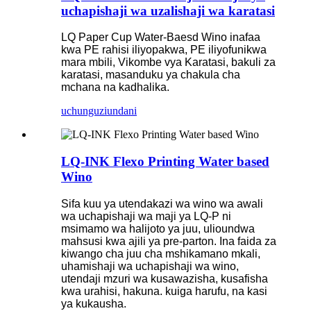
uchapishaji wa uzalishaji wa karatasi
LQ Paper Cup Water-Baesd Wino inafaa
kwa PE rahisi iliyopakwa, PE iliyofunikwa
mara mbili, Vikombe vya Karatasi, bakuli za
karatasi, masanduku ya chakula cha
mchana na kadhalika.
uchunguzi
undani
LQ-INK Flexo Printing Water based
Wino
Sifa kuu ya utendakazi wa wino wa awali
wa uchapishaji wa maji ya LQ-P ni
msimamo wa halijoto ya juu, ulioundwa
mahsusi kwa ajili ya pre-parton. Ina faida za
kiwango cha juu cha mshikamano mkali,
uhamishaji wa uchapishaji wa wino,
utendaji mzuri wa kusawazisha, kusafisha
kwa urahisi, hakuna. kuiga harufu, na kasi
ya kukausha.