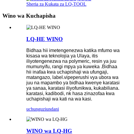
Sheria za Kukata za LQ-TOOL
Wino wa Kuchapisha
LQ-HE WINO
Bidhaa hii imetengenezwa katika mfumo wa
kisasa wa teknolojia ya Ulaya, itis
iliyotengenezwa na polymeric, resin ya juu
mumunyifu, rangi mpya ya kuweka .Bidhaa
hii inafaa kwa uchapishaji wa ufungaji,
matangazo, label.vipeperushi vya ubora wa
juu na mapambo ya bidhaa kwenye karatasi
ya sanaa, karatasi iliyofunikwa, kukabiliana.
karatasi, kadibodi, nk hasa zinazofaa kwa
uchapishaji wa kati na wa kasi.
uchunguzi
undani
WINO wa LQ-HG