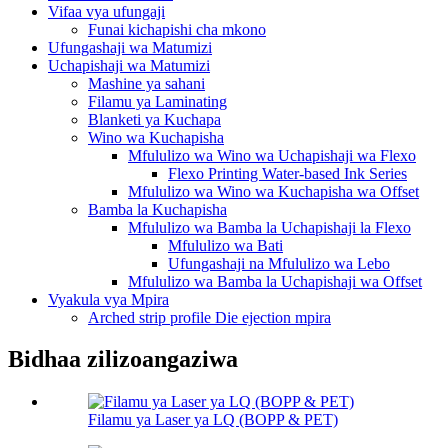
Vifaa vya ufungaji
Funai kichapishi cha mkono
Ufungashaji wa Matumizi
Uchapishaji wa Matumizi
Mashine ya sahani
Filamu ya Laminating
Blanketi ya Kuchapa
Wino wa Kuchapisha
Mfululizo wa Wino wa Uchapishaji wa Flexo
Flexo Printing Water-based Ink Series
Mfululizo wa Wino wa Kuchapisha wa Offset
Bamba la Kuchapisha
Mfululizo wa Bamba la Uchapishaji la Flexo
Mfululizo wa Bati
Ufungashaji na Mfululizo wa Lebo
Mfululizo wa Bamba la Uchapishaji wa Offset
Vyakula vya Mpira
Arched strip profile Die ejection mpira
Bidhaa zilizoangaziwa
Filamu ya Laser ya LQ (BOPP & PET)