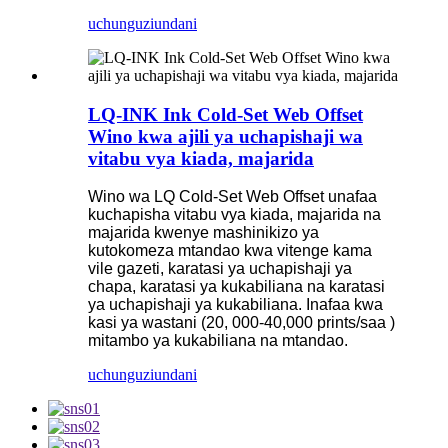
uchunguzi
undani
LQ-INK Ink Cold-Set Web Offset
Wino kwa ajili ya uchapishaji wa
vitabu vya kiada, majarida
Wino wa LQ Cold-Set Web Offset unafaa
kuchapisha vitabu vya kiada, majarida na
majarida kwenye mashinikizo ya
kutokomeza mtandao kwa vitenge kama
vile gazeti, karatasi ya uchapishaji ya
chapa, karatasi ya kukabiliana na karatasi
ya uchapishaji ya kukabiliana. Inafaa kwa
kasi ya wastani (20, 000-40,000 prints/saa )
mitambo ya kukabiliana na mtandao.
uchunguzi
undani