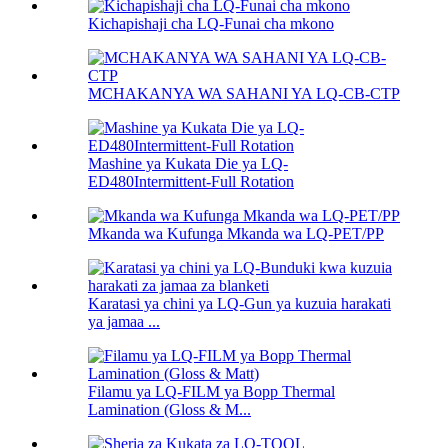
Kichapishaji cha LQ-Funai cha mkono
MCHAKANYA WA SAHANI YA LQ-CB-CTP
Mashine ya Kukata Die ya LQ-
ED480Intermittent-Full Rotation
Mkanda wa Kufunga Mkanda wa LQ-PET/PP
Karatasi ya chini ya LQ-Gun ya kuzuia harakati
ya jamaa ...
Filamu ya LQ-FILM ya Bopp Thermal
Lamination (Gloss & M...