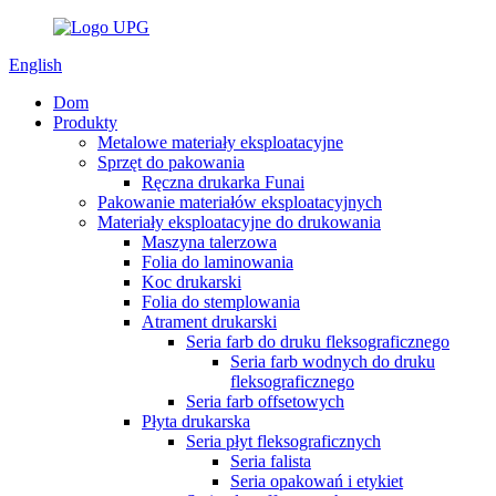
English
Dom
Produkty
Metalowe materiały eksploatacyjne
Sprzęt do pakowania
Ręczna drukarka Funai
Pakowanie materiałów eksploatacyjnych
Materiały eksploatacyjne do drukowania
Maszyna talerzowa
Folia do laminowania
Koc drukarski
Folia do stemplowania
Atrament drukarski
Seria farb do druku fleksograficznego
Seria farb wodnych do druku
fleksograficznego
Seria farb offsetowych
Płyta drukarska
Seria płyt fleksograficznych
Seria falista
Seria opakowań i etykiet