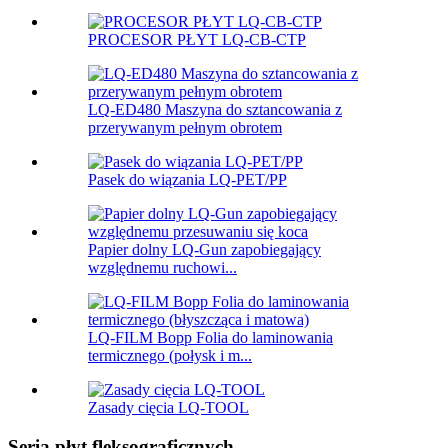
PROCESOR PŁYT LQ-CB-CTP
LQ-ED480 Maszyna do sztancowania z
przerywanym pełnym obrotem
Pasek do wiązania LQ-PET/PP
Papier dolny LQ-Gun zapobiegający
względnemu ruchowi...
LQ-FILM Bopp Folia do laminowania
termicznego (połysk i m...
Zasady cięcia LQ-TOOL
Seria płyt fleksograficznych