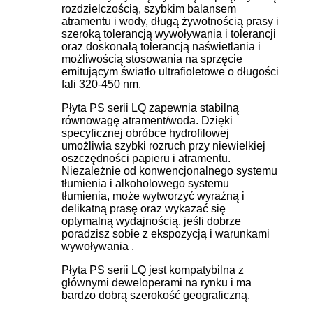
rozdzielczością, szybkim balansem
atramentu i wody, długą żywotnością prasy i
szeroką tolerancją wywoływania i tolerancji
oraz doskonałą tolerancją naświetlania i
możliwością stosowania na sprzęcie
emitującym światło ultrafioletowe o długości
fali 320-450 nm.
Płyta PS serii LQ zapewnia stabilną
równowagę atrament/woda. Dzięki
specyficznej obróbce hydrofilowej
umożliwia szybki rozruch przy niewielkiej
oszczędności papieru i atramentu.
Niezależnie od konwencjonalnego systemu
tłumienia i alkoholowego systemu
tłumienia, może wytworzyć wyraźną i
delikatną prasę oraz wykazać się
optymalną wydajnością, jeśli dobrze
poradzisz sobie z ekspozycją i warunkami
wywoływania .
Płyta PS serii LQ jest kompatybilna z
głównymi deweloperami na rynku i ma
bardzo dobrą szerokość geograficzną.