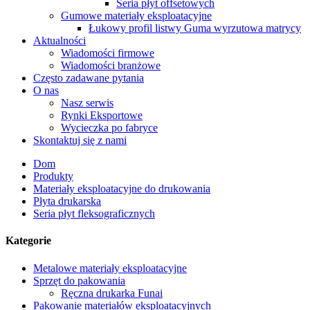
Seria płyt offsetowych
Gumowe materiały eksploatacyjne
Łukowy profil listwy Guma wyrzutowa matrycy
Aktualności
Wiadomości firmowe
Wiadomości branżowe
Często zadawane pytania
O nas
Nasz serwis
Rynki Eksportowe
Wycieczka po fabryce
Skontaktuj się z nami
Dom
Produkty
Materiały eksploatacyjne do drukowania
Płyta drukarska
Seria płyt fleksograficznych
Kategorie
Metalowe materiały eksploatacyjne
Sprzęt do pakowania
Ręczna drukarka Funai
Pakowanie materiałów eksploatacyjnych