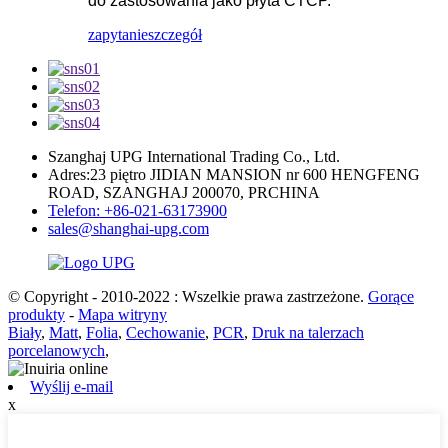
do zastosowania jako płyta CTCP.
zapytanie
szczegół
Szanghaj UPG International Trading Co., Ltd.
Adres:23 piętro JIDIAN MANSION nr 600 HENGFENG
ROAD, SZANGHAJ 200070, PRCHINA
Telefon: +86-021-63173900
sales@shanghai-upg.com
© Copyright - 2010-2022 : Wszelkie prawa zastrzeżone.
Gorące
produkty
-
Mapa witryny
Biały
,
Matt
,
Folia
,
Cechowanie
,
PCR
,
Druk na talerzach
porcelanowych
,
Wyślij e-mail
x