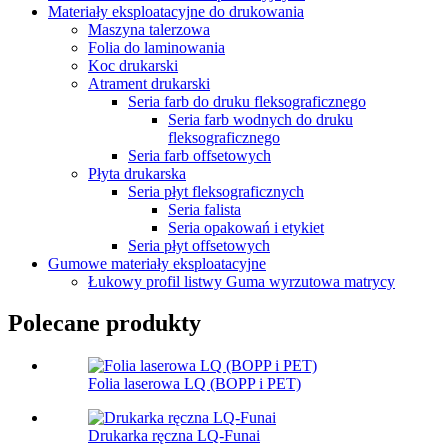
Materiały eksploatacyjne do drukowania
Maszyna talerzowa
Folia do laminowania
Koc drukarski
Atrament drukarski
Seria farb do druku fleksograficznego
Seria farb wodnych do druku
fleksograficznego
Seria farb offsetowych
Płyta drukarska
Seria płyt fleksograficznych
Seria falista
Seria opakowań i etykiet
Seria płyt offsetowych
Gumowe materiały eksploatacyjne
Łukowy profil listwy Guma wyrzutowa matrycy
Polecane produkty
Folia laserowa LQ (BOPP i PET)
Drukarka ręczna LQ-Funai