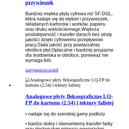
przywieszek
Bardziej miękka płyta cyfrowa niż SF-DGL,
która nadaje się do etykiet i przywieszek,
składanych kartonów i worków, papieru
oraz druku wielościennego
.Większa
produktywność i transfer danych bez utraty
jakości dzięki cyfrowemu przepływowi
pracy
.Stała jakość przy powtarzalnej
obróbce płyt
.Opłacalne i bardziej przyjazne
dla środowiska w obróbce, ponieważ nie
wymaga folii.
zapytanie
szczegół
Analogowe płyty fleksograficzne LQ-
FP do kartonu (2,54) i tektury falistej
• nadaje się do szerokiej gamy podłoży
• bardzo dobry i równomierny transfer farby
przy doskonałym pokryciu powierzchni