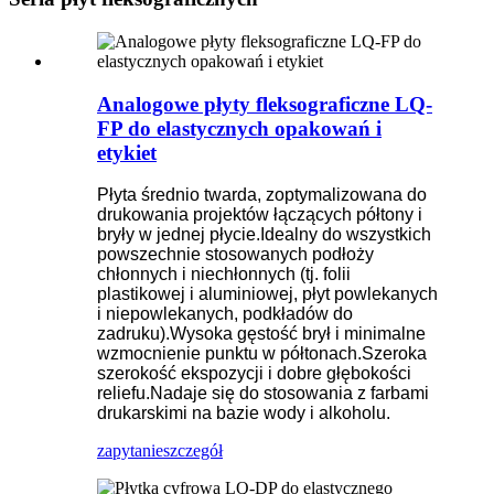
Analogowe płyty fleksograficzne LQ-
FP do elastycznych opakowań i
etykiet
Płyta średnio twarda, zoptymalizowana do
drukowania projektów łączących półtony i
bryły w jednej płycie.
Idealny do wszystkich
powszechnie stosowanych podłoży
chłonnych i niechłonnych (tj. folii
plastikowej i aluminiowej, płyt powlekanych
i niepowlekanych, podkładów do
zadruku).
Wysoka gęstość brył i minimalne
wzmocnienie punktu w półtonach.
Szeroka
szerokość ekspozycji i dobre głębokości
reliefu.
Nadaje się do stosowania z farbami
drukarskimi na bazie wody i alkoholu.
zapytanie
szczegół