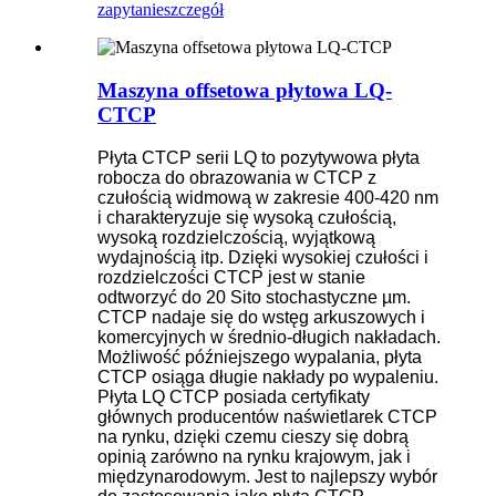
zapytanie
szczegół
Maszyna offsetowa płytowa LQ-
CTCP
Płyta CTCP serii LQ to pozytywowa płyta
robocza do obrazowania w CTCP z
czułością widmową w zakresie 400-420 nm
i charakteryzuje się wysoką czułością,
wysoką rozdzielczością, wyjątkową
wydajnością itp. Dzięki wysokiej czułości i
rozdzielczości CTCP jest w stanie
odtworzyć do 20 Sito stochastyczne µm.
CTCP nadaje się do wstęg arkuszowych i
komercyjnych w średnio-długich nakładach.
Możliwość późniejszego wypalania, płyta
CTCP osiąga długie nakłady po wypaleniu.
Płyta LQ CTCP posiada certyfikaty
głównych producentów naświetlarek CTCP
na rynku, dzięki czemu cieszy się dobrą
opinią zarówno na rynku krajowym, jak i
międzynarodowym. Jest to najlepszy wybór