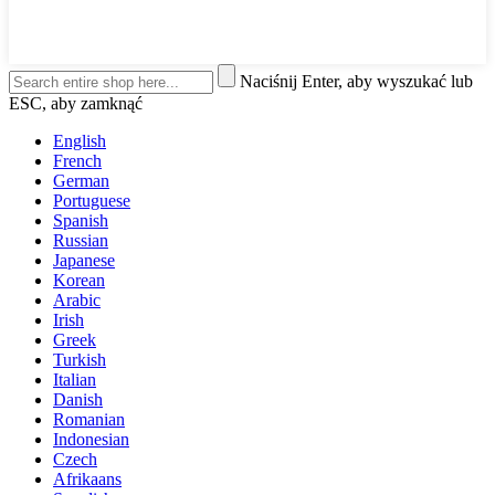
Naciśnij Enter, aby wyszukać lub
ESC, aby zamknąć
English
French
German
Portuguese
Spanish
Russian
Japanese
Korean
Arabic
Irish
Greek
Turkish
Italian
Danish
Romanian
Indonesian
Czech
Afrikaans