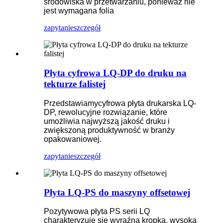
środowiska w przetwarzaniu, ponieważ nie
jest wymagana folia
zapytanie
szczegół
Płyta cyfrowa LQ-DP do druku na
tekturze falistej
Przedstawiamy
cyfrowa płyta drukarska LQ-
DP, rewolucyjne rozwiązanie, które
umożliwia najwyższą jakość druku i
zwiększoną produktywność w branży
opakowaniowej.
zapytanie
szczegół
Płyta LQ-PS do maszyny offsetowej
Pozytywowa płyta PS serii LQ
charakteryzuje się wyraźną kropką, wysoką