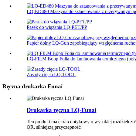
LQ-ED480 Maszyna do sztancowania z przerywanym p
Pasek do wiązania LQ-PET/PP
Papier dolny LQ-Gun zapobiegający względnemu ruchow
LQ-FILM Bopp Folia do laminowania termicznego (połys
Zasady cięcia LQ-TOOL
Ręczna drukarka Funai
Drukarka ręczna LQ-Funai
Ten produkt ma ekran dotykowy o wysokiej rozdzielczoś
QR, silniejszą przyczepność