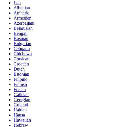
Lao
Albanian
Amharic
Armenian
Azerbaijani
Belarusian
Bengali
Bosnian
Bulgarian
Cebuano
Chichewa
Corsican
Croatian
Dutch
Estonian
Filipino
Finnish
Frisian
Galician
Georgian
Gujarati
Haitian
Hausa
Hawaiian
Hebrew