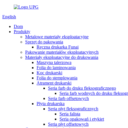
English
Dom
Produkty
Metalowe materiały eksploatacyjne
Sprzęt do pakowania
Ręczna drukarka Funai
Pakowanie materiałów eksploatacyjnych
Materiały eksploatacyjne do drukowania
Maszyna talerzowa
Folia do laminowania
Koc drukarski
Folia do stemplowania
Atrament drukarski
Seria farb do druku fleksograficznego
Seria farb wodnych do druku fleksog
Seria farb offsetowych
Płyta drukarska
Seria płyt fleksograficznych
Seria falista
Seria opakowań i etykiet
Seria płyt offsetowych