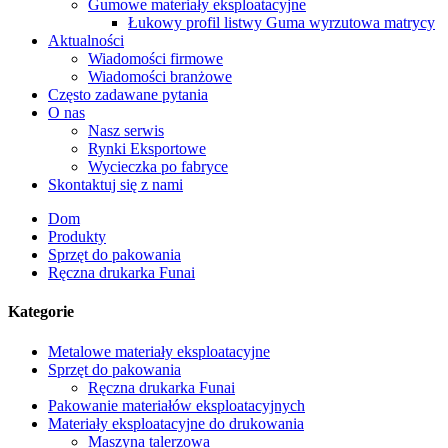
Gumowe materiały eksploatacyjne
Łukowy profil listwy Guma wyrzutowa matrycy
Aktualności
Wiadomości firmowe
Wiadomości branżowe
Często zadawane pytania
O nas
Nasz serwis
Rynki Eksportowe
Wycieczka po fabryce
Skontaktuj się z nami
Dom
Produkty
Sprzęt do pakowania
Ręczna drukarka Funai
Kategorie
Metalowe materiały eksploatacyjne
Sprzęt do pakowania
Ręczna drukarka Funai
Pakowanie materiałów eksploatacyjnych
Materiały eksploatacyjne do drukowania
Maszyna talerzowa