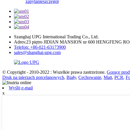
zapytanie
szczegół
Szanghaj UPG International Trading Co., Ltd.
Adres:23 piętro JIDIAN MANSION nr 600 HENGFENG 
Telefon: +86-021-63173900
sales@shanghai-upg.com
© Copyright - 2010-2022 : Wszelkie prawa zastrzeżone.
Gorące prod
Druk na talerzach porcelanowych
,
Biały
,
Cechowanie
,
Matt
,
PCR
,
Fo
Wyślij e-mail
x