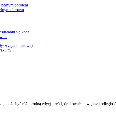
ełnym obrotem
i...
k i m...
ci, może być różnorodną edycją treści, drukować na większą odległo