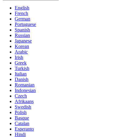
English
French
German
Portuguese
Spanish
Russian
Japanese
Korean
Arabic
Irish
Greek
Turkish
Italian
Danish
Romanian
Indonesian
Czech
Afrikaans
Swedish
Polish
Basque
Catalan
Esperanto
Hindi