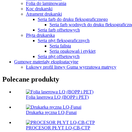
Folia do laminowania
Koc drukarski
Atrament drukarski
Seria farb do druku fleksograficznego
Seria farb wodnych do druku fleksograficz
Seria farb offsetowych
Płyta drukarska
Seria płyt fleksograficznych
Seria falista
Seria opakowań i etykiet
Seria płyt offsetowych
Gumowe materiały eksploatacyjne
Łukowy profil listwy Guma wyrzutowa matrycy
Polecane produkty
Folia laserowa LQ (BOPP i PET)
Drukarka ręczna LQ-Funai
PROCESOR PŁYT LQ-CB-CTP