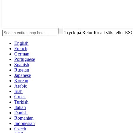
Tryck på Retur för att söka eller ESC
English
French
German
Portuguese
Spanish
Russian
Japanese
Korean
Arabic
Irish
Greek
Turkish
Italian
Danish
Romanian
Indonesian
Czech