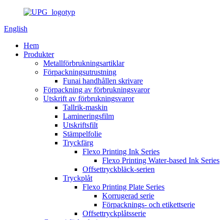
English
Hem
Produkter
Metallförbrukningsartiklar
Förpackningsutrustning
Funai handhållen skrivare
Förpackning av förbrukningsvaror
Utskrift av förbrukningsvaror
Tallrik-maskin
Lamineringsfilm
Utskriftsfilt
Stämpelfolie
Tryckfärg
Flexo Printing Ink Series
Flexo Printing Water-based Ink Series
Offsettryckbläck-serien
Tryckplåt
Flexo Printing Plate Series
Korrugerad serie
Förpacknings- och etikettserie
Offsettryckplåtsserie