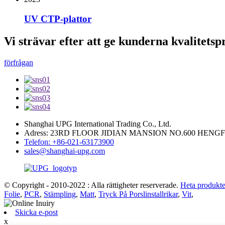
UV CTP-plattor
Vi strävar efter att ge kunderna kvalitetsp
förfrågan
Shanghai UPG International Trading Co., Ltd.
Adress: 23RD FLOOR JIDIAN MANSION NO.600 HENG
Telefon: +86-021-63173900
sales@shanghai-upg.com
© Copyright - 2010-2022 : Alla rättigheter reserverade.
Heta produkte
Folie
,
PCR
,
Stämpling
,
Matt
,
Tryck På Porslinstallrikar
,
Vit
,
Skicka e-post
x