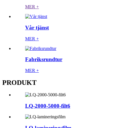
MER +
Vår tjänst
MER +
Fabriksrundtur
MER +
PRODUKT
LQ-2000-5000-filt6
LQ-lamineringsfilm