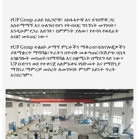
የUP Group ራዕይ ከአጋሮቹ፣ አከፋፋዮቹ እና ደንበኞቹ ጋር
አስተማማኝ እና ሁለገብ የሆነ የትብብር ግንኙነት መገንባት፣
እንዲሁም የጋራ እድገት፣ ስምምነት ያለው፣ የተሳካ የወደፊት
አብሮ መፍጠር ነው።
የUP Group ተልዕኮ ታማኝ ምርቶችን ማቅረብ፣ቴክኖሎጂዎችን
ያለማቋረጥ ማሻሻል፣ጥራትን በጥብቅ መቆጣጠር፣ከሽያጭ በኋላ
አገልግሎት መስጠት፣በማሻሻል እና በቋሚነት በማደግ ላይ ነው።
UP ቡድንን ወደ የተቀናጀ አለምአቀፍ የህትመት እና የማሸጊያ
ማሽነሪ ማምረቻ መሰረት ለመገንባት ምንም አይነት ጥረት
አናደርግም።