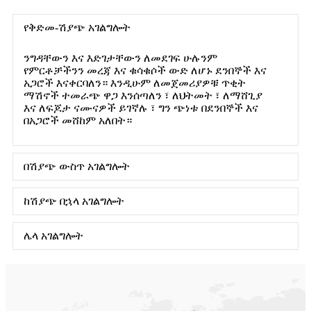
የቅድመ-ሽያጭ አገልግሎት
ንግዳቸውን እና እድገታቸውን ለመደገፍ ሁሉንም
የምርቶቻችንን መረጃ እና ቁሳቁሶች ውድ ለሆኑ ደንበኞች እና
አጋሮች እናቀርባለን። እንዲሁም ለመጀመሪያዎቹ ጥቂት
ማሽኖች ተመራጭ ዋጋ እንሰጣለን ፣ ለህትመት ፣ ለማሸጊያ
እና ለፍጆታ ናሙናዎች ይገኛሉ ፣ ግን ጭነቱ በደንበኞች እና
በአጋሮች መሸከም አለበት።
በሽያጭ ውስጥ አገልግሎት
ከሽያጭ በኋላ አገልግሎት
ሌላ አገልግሎት