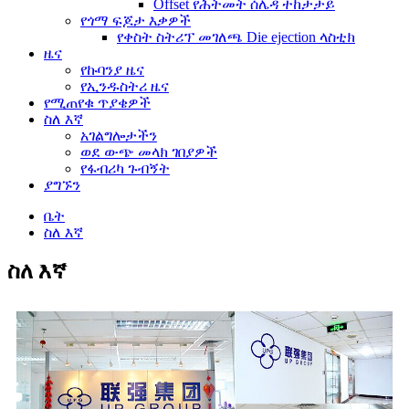
Offset የሕትመት ሰሌዳ ተከታታይ
የጎማ ፍጆታ እቃዎች
የቀስት ስትሪፕ መገለጫ Die ejection ላስቲክ
ዜና
የኩባንያ ዜና
የኢንዱስትሪ ዜና
የሚጠየቁ ጥያቄዎች
ስለ እኛ
አገልግሎታችን
ወደ ውጭ መላክ ገበያዎች
የፋብሪካ ጉብኝት
ያግኙን
ቤት
ስለ እኛ
ስለ እኛ