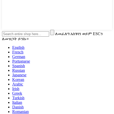
ለመፈለግ አስገባን ወይም ESCን
ለመዝጋት ይንኩ።
English
French
German
Portuguese
Spanish
Russian
Japanese
Korean
Arabic
Irish
Greek
Turkish
Italian
Danish
Romanian