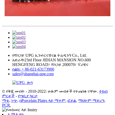
የሻንጋይ UPG ኢንተርናሽናል ትሬዲንግ Co., Ltd.
አድራሻ፡23rd Floor JIDIAN MANSION NO.600
HENGFENG ROAD፣ ሻንጋይ 200070፣ ፕሪቺና
ስልክ: + 86-021-63173900
sales@shanghai-upg.com
© የቅጂ መብት - 2010-2022: ሁሉም መብቶች የተጠበቁ ናቸው.
ትኩስ
ምርቶች
-
የጣቢያ ካርታ
ማቴ
,
ነጭ
,
በPorcelain Plates ላይ ማተም
,
ፎይል
,
ማህተም ማድረግ
,
PCR
,
ኢሜል ላክ