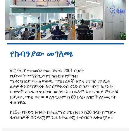
የኩባንያው መገለጫ
ዩፒ ግሩፕ የተመሰረተው በነሀሴ 2001 ሲሆን
የህትመት፣የማሸጊያ፣የፕላስቲክ፣የምግብ
ማቀነባበሪያ፣የመለዋወጫ ማሽነሪዎች እና ተያያዥ የፍጆታ
ዕቃዎችን በማምረት እና በማቅረብ ረገድ በጣም ዝነኛ ከሆኑት
ቡድኖች አንዱ ሆኖ በሀገር ውስጥ እና በአለም አቀፍ ገበያ ምርቶቹ
በቻይና ታዋቂ ናቸው። እንዲሁም ከ 80 በላይ አገሮች ለዓመታት
ተልከዋል.
ከ15ቱ የቡድን አባላት በተጨማሪ ዩፒ ቡድን ከ20 በላይ ከሚሆኑ
ፋብሪካዎች ጋር የረጅም ጊዜ ስትራቴጂ ትብብርን አቋቁሟል።