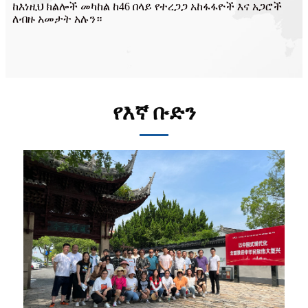
ከእነዚህ ክልሎች መካከል ከ46 በላይ የተረጋጋ አከፋፋዮች እና አጋሮች
ለብዙ አመታት አሉን።
የእኛ ቡድን