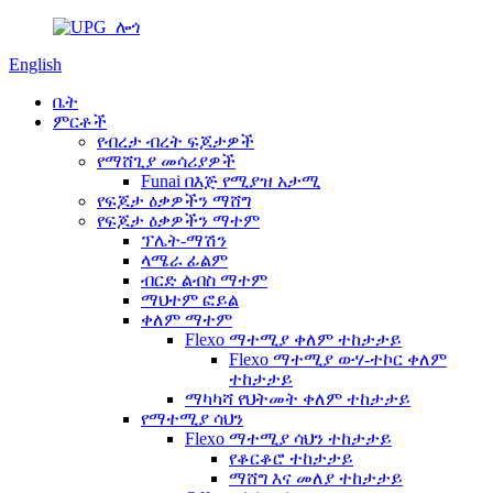
English
ቤት
ምርቶች
የብረታ ብረት ፍጆታዎች
የማሸጊያ መሳሪያዎች
Funai በእጅ የሚያዝ አታሚ
የፍጆታ ዕቃዎችን ማሸግ
የፍጆታ ዕቃዎችን ማተም
ፕሌት-ማሽን
ላሜራ ፊልም
ብርድ ልብስ ማተም
ማህተም ፎይል
ቀለም ማተም
Flexo ማተሚያ ቀለም ተከታታይ
Flexo ማተሚያ ውሃ-ተኮር ቀለም
ተከታታይ
ማካካሻ የህትመት ቀለም ተከታታይ
የማተሚያ ሳህን
Flexo ማተሚያ ሳህን ተከታታይ
የቆርቆሮ ተከታታይ
ማሸግ እና መለያ ተከታታይ