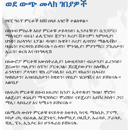
ወደ ውጭ መላክ ገበያዎች
የዩፒ ግሩፕ ምርቶች ከ80 በላይ አገሮች ተልከዋል።
በደቡብ ምስራቅ እስያ ምርቶቹ ታይላንድ፣ ኢንዶኔዥያ፣ ሲንጋፖር፣
ማሌዢያ፣ ብሩኒ፣ ፊሊፒንስ፣ ጃፓን፣ ኮሪያ፣ ቬትናም፣ ካምቦዲያ፣
ህንድ፣ ስሪላንካ፣ ኔፓል፣ ዱባይ፣ ኩዌት፣ ሶሪያ፣ ሊባኖስ፣ ማልዲቭስ፣
ባህሬን፣ ዮርዳኖስ ይሸፍናሉ። ሱዳን፣ ሞንጎሊያ፣ ምያንማር፣ ፓኪስታን፣
ኢራን፣ ቱርክ እና ባንግላዲሽ
በአውሮፓ ምርቶቹ አውስትራሊያ፣ ኒውዚላንድ፣ ብሪታንያ፣ ፈረንሳይ፣
ጀርመን፣ ጣሊያን፣ ስፔን፣ ፖርቱጋል፣ ጆርጂያውያን፣ ስሎቫኪያ
ፊንላንድ፣ ፖላንድ፣ ቼክ ሪፖብሊክ፣ ሩሲያ፣ ዩክሬን፣ ቤላሩስ፣
ካዛክስታን፣ ኡዝቤኪስታን፣ ስዊድን፣ ቦስኒያ፣ ሄርዞጎቪና እና ይሸፍናሉ።
አልባኒያ
በአፍሪካ ምርቶቹ ደቡብ አፍሪካ፣ ኬንያ፣ ኢትዮጵያ፣ ግብፅ፣ ሞሮኮ፣
አልጄሪያ፣ ቱኒዚያ፣ ማዳጋስካር፣ ሞሪሸስ፣ ናይጄሪያ፣ አይቮሪ ኮስት፣ ጋና፣
ማሊ፣ ላይቤሪያ እና ካሜሩን ይሸፍናሉ።
በአሜሪካ ውስጥ ምርቶቹ ዩናይትድ ስቴትስ, ካናዳ, ሜክሲኮ, ፓናማ,
ኮስታ ሪካ, ብራዚል, አርጀንቲና, ኮሎምቢያ, ቦሊቪያ, ኡራጓይ, ፓራጓይ,
ቺሊ, ፔሩ, ኢኳዶር እና ሆንዱራስ ይሸፍናሉ.