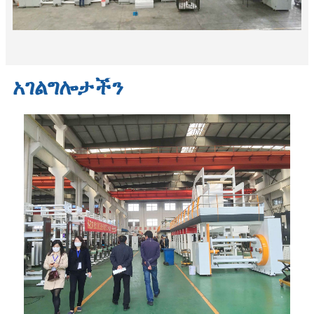
አገልግሎታችን