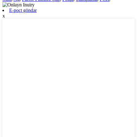
E-poçt göndər
x