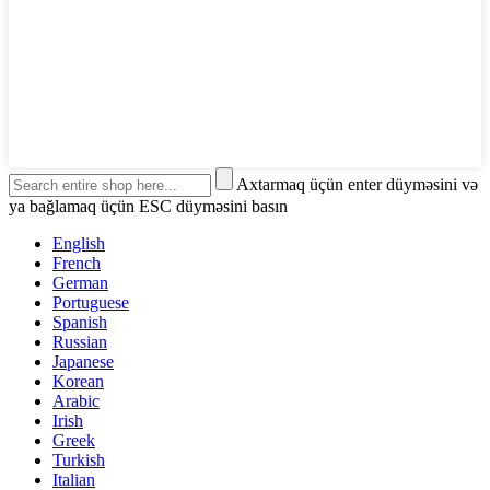
Axtarmaq üçün enter düyməsini və
ya bağlamaq üçün ESC düyməsini basın
English
French
German
Portuguese
Spanish
Russian
Japanese
Korean
Arabic
Irish
Greek
Turkish
Italian