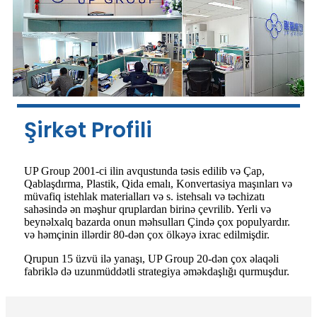
Şirkət Profili
UP Group 2001-ci ilin avqustunda təsis edilib və Çap,
Qablaşdırma, Plastik, Qida emalı, Konvertasiya maşınları və
müvafiq istehlak materialları və s. istehsalı və təchizatı
sahəsində ən məşhur qruplardan birinə çevrilib. Yerli və
beynəlxalq bazarda onun məhsulları Çində çox populyardır.
və həmçinin illərdir 80-dən çox ölkəyə ixrac edilmişdir.
Qrupun 15 üzvü ilə yanaşı, UP Group 20-dən çox əlaqəli
fabriklə də uzunmüddətli strategiya əməkdaşlığı qurmuşdur.