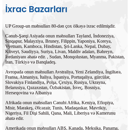
İxrac Bazarları
UP Group-un məhsulları 80-dən çox ölkəyə ixrac edilmişdir.
Cənub-Şərqi Asiyada onun məhsulları Tayland, İndoneziya,
Sinqapur, Malayziya, Bruney, Filippin, Yaponiya, Koreya,
Vyetnam, Kamboca, Hindistan, Şri-Lanka, Nepal, Dubay,
Küveyt, Səudiyyə, Suriya, Livan, Maldiv adaları, Bəhreyn,
İordaniyanı əhatə edir. , Sudan, Monqolustan, Myanma, Pakistan,
İran, Türkiyə və Banqladeş.
Avropada onun məhsulları Avstraliya, Yeni Zelandiya, İngiltərə,
Fransa, Almaniya, İtaliya, İspaniya, Portuqaliya, gürcülər,
Slovakiya Finlandiya, Polşa, Çexiya, Rusiya, Ukrayna,
Belarusiya, Qazaxıstan, Özbəkistan, İsveç, Bosniya,
Herseqovina və Albaniya
Afrikada onun məhsulları Cənubi Afrika, Keniya, Efiopiya,
Misir, Mərakeş, Əlcəzair, Tunis, Madaqaskar, Mavrikiy,
Nigeriya, Fil Dişi Sahili, Qana, Mali, Liberiya və Kamerunu
əhatə edir.
Amerikada onun məhsulları ABŞ, Kanada, Meksika, Panama,