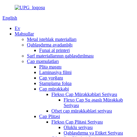
English
Ev
Məhsullar
Metal istehlak materialları
Qablaşdırma avadanlığı
Funai əl printeri
Sarf materiallarının qablaşdırılması
Çap məmulatları
Plitə maşını
Laminasiya filmi
Çap yorğanı
Ştamplama folqa
Çap mürəkkəbi
Flekso Çap Mürəkkəbləri Seriyası
Flexo Çap Su əsaslı Mürəkkəb
Seriyası
Ofset çap mürəkkəbləri seriyası
Çap Plitəsi
Flekso Çap Plitəsi Seriyası
Oluklu seriyası
Qablaşdırma və Etiket Seriyası