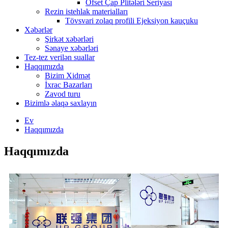
Ofset Çap Plitələri Seriyası
Rezin istehlak materialları
Tövsvari zolaq profili Ejeksiyon kauçuku
Xəbərlər
Şirkət xəbərləri
Sənaye xəbərləri
Tez-tez verilən suallar
Haqqımızda
Bizim Xidmət
İxrac Bazarları
Zavod turu
Bizimlə əlaqə saxlayın
Ev
Haqqımızda
Haqqımızda