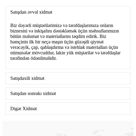
Satışdan əvvəl xidmət
Biz dəyərli müştərilərimizə və tərəfdaşlarımıza onların
biznesini və inkişafını dəstəkləmək üçün məhsullarımızın
bütün məlumat və materiallarını təqdim edirik. Biz
həmçinin ilk bir neçə maşın üçün güzəştli qiymət
verəcəyik, çap, qablaşdırma və istehlak materialları üçün
nümunələr mövcuddur, lakin yük müştərilər və tərəfdaşlar
tərəfindən ödənilməlidir.
Satışdaxili xidmət
Satışdan sonrakı xidmət
Digər Xidmət