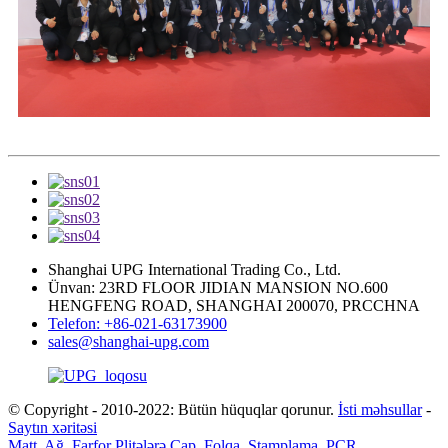
Shanghai UPG International Trading Co., Ltd.
Ünvan: 23RD FLOOR JIDIAN MANSION NO.600
HENGFENG ROAD, SHANGHAI 200070, PRCCHNA
Telefon: +86-021-63173900
sales@shanghai-upg.com
© Copyright - 2010-2022: Bütün hüquqlar qorunur.
İsti məhsullar
-
Saytın xəritəsi
Matt
,
Ağ
,
Farfor Plitələrə Çap
,
Folqa
,
Ştamplama
,
PCR
,