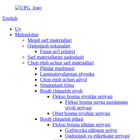
English
Uy
Mahsulotlar
Metall sarf materiallari
Qadoqlash uskunalari
Funai qo'l printeri
Sarf materiallarini qadoqlash
Chop etish uchun sarf materiallari
Plitalar mashinasi
Laminatsiyalangan plyonka
Chop etish uchun adyol
Shtamplash folga
Bosib chiqarish siyoh
Flekso bosma siyohlar seriyasi
Flekso bosma suvga asoslangan
siyoh seriyasi
Ofset bosma siyohlar seriyasi
Bosib chiqarish plitasi
Flekso bosma plitalar seriyasi
Gofrirovka qilingan seriya
Qadoqlash va etiketkalar seriyasi