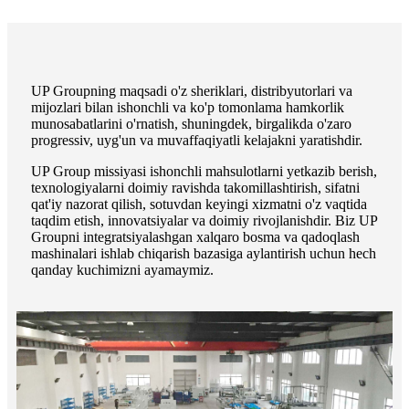
UP Groupning maqsadi o'z sheriklari, distribyutorlari va
mijozlari bilan ishonchli va ko'p tomonlama hamkorlik
munosabatlarini o'rnatish, shuningdek, birgalikda o'zaro
progressiv, uyg'un va muvaffaqiyatli kelajakni yaratishdir.
UP Group missiyasi ishonchli mahsulotlarni yetkazib berish,
texnologiyalarni doimiy ravishda takomillashtirish, sifatni
qat'iy nazorat qilish, sotuvdan keyingi xizmatni o'z vaqtida
taqdim etish, innovatsiyalar va doimiy rivojlanishdir. Biz UP
Groupni integratsiyalashgan xalqaro bosma va qadoqlash
mashinalari ishlab chiqarish bazasiga aylantirish uchun hech
qanday kuchimizni ayamaymiz.