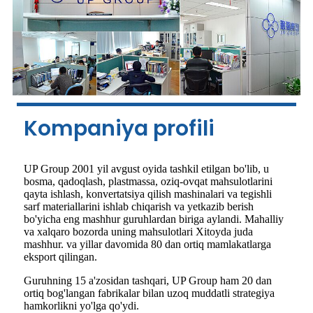
Kompaniya profili
UP Group 2001 yil avgust oyida tashkil etilgan bo'lib, u
bosma, qadoqlash, plastmassa, oziq-ovqat mahsulotlarini
qayta ishlash, konvertatsiya qilish mashinalari va tegishli
sarf materiallarini ishlab chiqarish va yetkazib berish
bo'yicha eng mashhur guruhlardan biriga aylandi. Mahalliy
va xalqaro bozorda uning mahsulotlari Xitoyda juda
mashhur. va yillar davomida 80 dan ortiq mamlakatlarga
eksport qilingan.
Guruhning 15 a'zosidan tashqari, UP Group ham 20 dan
ortiq bog'langan fabrikalar bilan uzoq muddatli strategiya
hamkorlikni yo'lga qo'ydi.