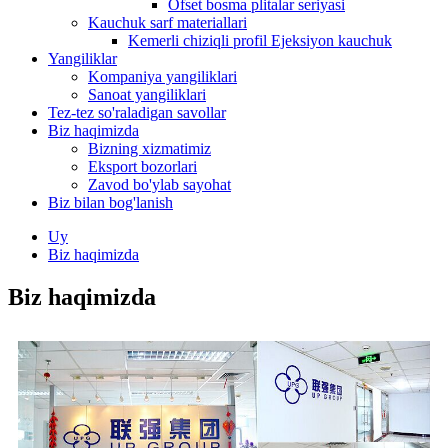
Ofset bosma plitalar seriyasi
Kauchuk sarf materiallari
Kemerli chiziqli profil Ejeksiyon kauchuk
Yangiliklar
Kompaniya yangiliklari
Sanoat yangiliklari
Tez-tez so'raladigan savollar
Biz haqimizda
Bizning xizmatimiz
Eksport bozorlari
Zavod bo'ylab sayohat
Biz bilan bog'lanish
Uy
Biz haqimizda
Biz haqimizda