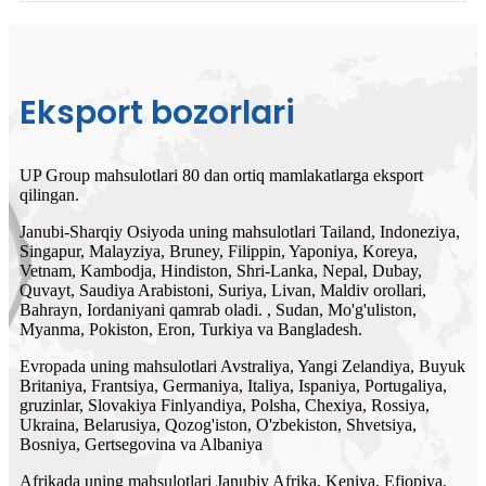
Eksport bozorlari
UP Group mahsulotlari 80 dan ortiq mamlakatlarga eksport
qilingan.
Janubi-Sharqiy Osiyoda uning mahsulotlari Tailand, Indoneziya,
Singapur, Malayziya, Bruney, Filippin, Yaponiya, Koreya,
Vetnam, Kambodja, Hindiston, Shri-Lanka, Nepal, Dubay,
Quvayt, Saudiya Arabistoni, Suriya, Livan, Maldiv orollari,
Bahrayn, Iordaniyani qamrab oladi. , Sudan, Mo'g'uliston,
Myanma, Pokiston, Eron, Turkiya va Bangladesh.
Evropada uning mahsulotlari Avstraliya, Yangi Zelandiya, Buyuk
Britaniya, Frantsiya, Germaniya, Italiya, Ispaniya, Portugaliya,
gruzinlar, Slovakiya Finlyandiya, Polsha, Chexiya, Rossiya,
Ukraina, Belarusiya, Qozog'iston, O'zbekiston, Shvetsiya,
Bosniya, Gertsegovina va Albaniya
Afrikada uning mahsulotlari Janubiy Afrika, Keniya, Efiopiya,