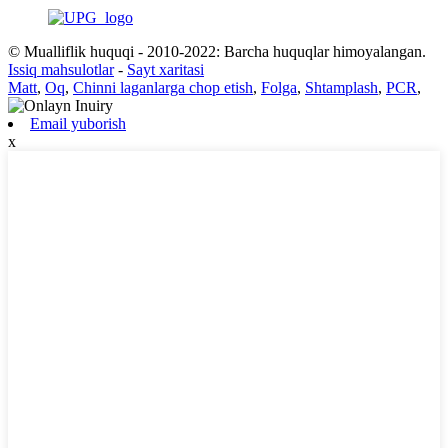
© Mualliflik huquqi - 2010-2022: Barcha huquqlar himoyalangan.
Issiq mahsulotlar
-
Sayt xaritasi
Matt
,
Oq
,
Chinni laganlarga chop etish
,
Folga
,
Shtamplash
,
PCR
,
Email yuborish
x