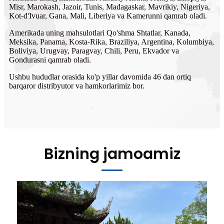
Misr, Marokash, Jazoir, Tunis, Madagaskar, Mavrikiy, Nigeriya,
Kot-d'Ivuar, Gana, Mali, Liberiya va Kamerunni qamrab oladi.
Amerikada uning mahsulotlari Qo'shma Shtatlar, Kanada,
Meksika, Panama, Kosta-Rika, Braziliya, Argentina, Kolumbiya,
Boliviya, Urugvay, Paragvay, Chili, Peru, Ekvador va
Gondurasni qamrab oladi.
Ushbu hududlar orasida ko'p yillar davomida 46 dan ortiq
barqaror distribyutor va hamkorlarimiz bor.
Bizning jamoamiz