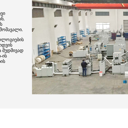
ივი
ნ,
ს
მომავალი.
ნოლოგიების
ყიდვის
ა მუდმივად
-ის
ბის