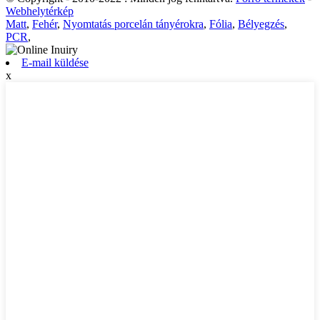
Webhelytérkép
Matt
,
Fehér
,
Nyomtatás porcelán tányérokra
,
Fólia
,
Bélyegzés
,
PCR
,
E-mail küldése
x