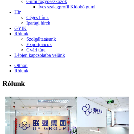
Gumi fogyóeszközök
Íves szalagprofil Kidobó gumi
Hír
Céges hírek
Iparági hírek
GYIK
Rólunk
Szolgáltatásunk
Exportpiacok
Gyári túra
Lépjen kapcsolatba velünk
Otthon
Rólunk
Rólunk