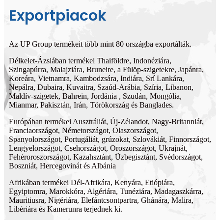
Exportpiacok
Az UP Group termékeit több mint 80 országba exportálták.
Délkelet-Ázsiában termékei Thaiföldre, Indonéziára,
Szingapúrra, Malajziára, Bruneire, a Fülöp-szigetekre, Japánra,
Koreára, Vietnamra, Kambodzsára, Indiára, Srí Lankára,
Nepálra, Dubaira, Kuvaitra, Szaúd-Arábia, Szíria, Libanon,
Maldív-szigetek, Bahrein, Jordánia , Szudán, Mongólia,
Mianmar, Pakisztán, Irán, Törökország és Banglades.
Európában termékei Ausztráliát, Új-Zélandot, Nagy-Britanniát,
Franciaországot, Németországot, Olaszországot,
Spanyolországot, Portugáliát, grúzokat, Szlovákiát, Finnországot,
Lengyelországot, Csehországot, Oroszországot, Ukrajnát,
Fehéroroszországot, Kazahsztánt, Üzbegisztánt, Svédországot,
Boszniát, Hercegovinát és Albánia
Afrikában termékei Dél-Afrikára, Kenyára, Etiópiára,
Egyiptomra, Marokkóra, Algériára, Tunéziára, Madagaszkárra,
Mauritiusra, Nigériára, Elefántcsontpartra, Ghánára, Malira,
Libériára és Kamerunra terjednek ki.