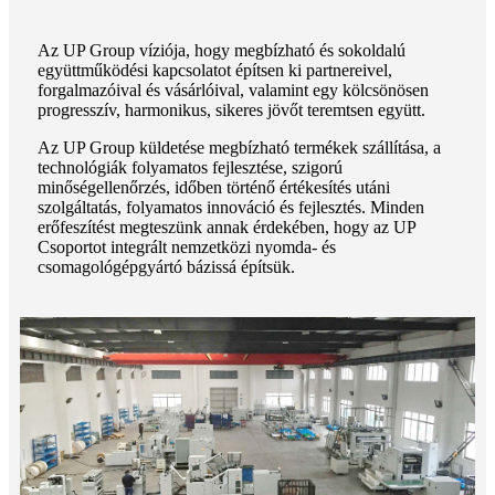
Az UP Group víziója, hogy megbízható és sokoldalú
együttműködési kapcsolatot építsen ki partnereivel,
forgalmazóival és vásárlóival, valamint egy kölcsönösen
progresszív, harmonikus, sikeres jövőt teremtsen együtt.
Az UP Group küldetése megbízható termékek szállítása, a
technológiák folyamatos fejlesztése, szigorú
minőségellenőrzés, időben történő értékesítés utáni
szolgáltatás, folyamatos innováció és fejlesztés. Minden
erőfeszítést megteszünk annak érdekében, hogy az UP
Csoportot integrált nemzetközi nyomda- és
csomagológépgyártó bázissá építsük.