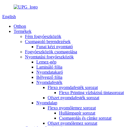
English
Otthon
Termékek
Fém fogyóeszközök
Csomagoló berendezések
Funai kézi nyomtató
Fogyóeszközök csomagolása
Nyomtatási fogyóeszközök
Lemez-gép
Lamináló fólia
Nyomdatakaró
Bélyegző fólia
Nyomdafesték
Flexo nyomdafesték sorozat
Flexo Printing vízbázisú tintasorozat
Ofszet nyomdafesték sorozat
Nyomdalap
Flexo nyomólemez sorozat
Hullámpapír sorozat
Csomagolás és címke sorozat
Ofszet nyomólemez sorozat