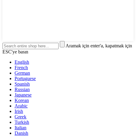
Aramak için enter'a, kapatmak için
ESC'ye basın
English
French
German
Portuguese
Spanish
Russian
Japanese
Korean
Arabic
Irish
Greek
Turkish
Italian
Danish