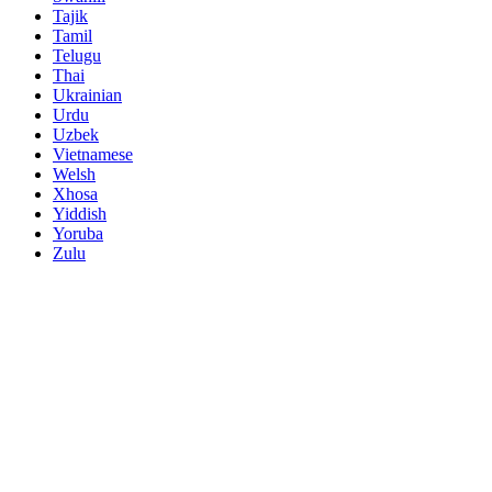
Tajik
Tamil
Telugu
Thai
Ukrainian
Urdu
Uzbek
Vietnamese
Welsh
Xhosa
Yiddish
Yoruba
Zulu