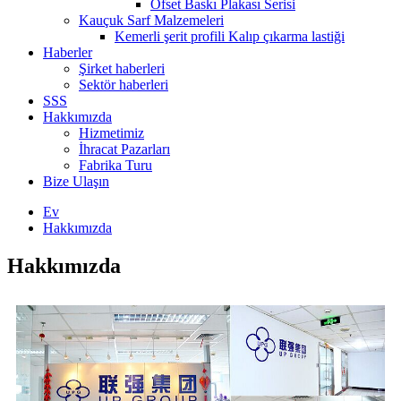
Ofset Baskı Plakası Serisi
Kauçuk Sarf Malzemeleri
Kemerli şerit profili Kalıp çıkarma lastiği
Haberler
Şirket haberleri
Sektör haberleri
SSS
Hakkımızda
Hizmetimiz
İhracat Pazarları
Fabrika Turu
Bize Ulaşın
Ev
Hakkımızda
Hakkımızda