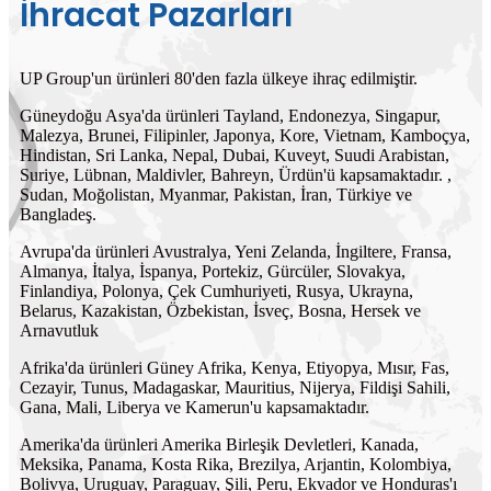
İhracat Pazarları
UP Group'un ürünleri 80'den fazla ülkeye ihraç edilmiştir.
Güneydoğu Asya'da ürünleri Tayland, Endonezya, Singapur,
Malezya, Brunei, Filipinler, Japonya, Kore, Vietnam, Kamboçya,
Hindistan, Sri Lanka, Nepal, Dubai, Kuveyt, Suudi Arabistan,
Suriye, Lübnan, Maldivler, Bahreyn, Ürdün'ü kapsamaktadır. ,
Sudan, Moğolistan, Myanmar, Pakistan, İran, Türkiye ve
Bangladeş.
Avrupa'da ürünleri Avustralya, Yeni Zelanda, İngiltere, Fransa,
Almanya, İtalya, İspanya, Portekiz, Gürcüler, Slovakya,
Finlandiya, Polonya, Çek Cumhuriyeti, Rusya, Ukrayna,
Belarus, Kazakistan, Özbekistan, İsveç, Bosna, Hersek ve
Arnavutluk
Afrika'da ürünleri Güney Afrika, Kenya, Etiyopya, Mısır, Fas,
Cezayir, Tunus, Madagaskar, Mauritius, Nijerya, Fildişi Sahili,
Gana, Mali, Liberya ve Kamerun'u kapsamaktadır.
Amerika'da ürünleri Amerika Birleşik Devletleri, Kanada,
Meksika, Panama, Kosta Rika, Brezilya, Arjantin, Kolombiya,
Bolivya, Uruguay, Paraguay, Şili, Peru, Ekvador ve Honduras'ı