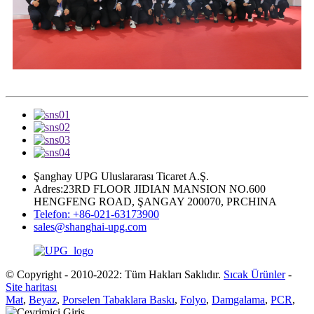
Şanghay UPG Uluslararası Ticaret A.Ş.
Adres:23RD FLOOR JIDIAN MANSION NO.600
HENGFENG ROAD, ŞANGAY 200070, PRCHINA
Telefon: +86-021-63173900
sales@shanghai-upg.com
© Copyright - 2010-2022: Tüm Hakları Saklıdır.
Sıcak Ürünler
-
Site haritası
Mat
,
Beyaz
,
Porselen Tabaklara Baskı
,
Folyo
,
Damgalama
,
PCR
,