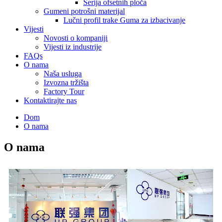
Serija ofsetnih ploča
Gumeni potrošni materijal
Lučni profil trake Guma za izbacivanje
Vijesti
Novosti o kompaniji
Vijesti iz industrije
FAQs
O nama
Naša usluga
Izvozna tržišta
Factory Tour
Kontaktirajte nas
Dom
O nama
O nama