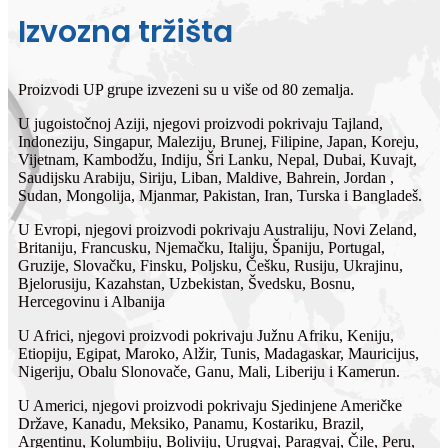
Izvozna tržišta
Proizvodi UP grupe izvezeni su u više od 80 zemalja.
U jugoistočnoj Aziji, njegovi proizvodi pokrivaju Tajland,
Indoneziju, Singapur, Maleziju, Brunej, Filipine, Japan, Koreju,
Vijetnam, Kambodžu, Indiju, Šri Lanku, Nepal, Dubai, Kuvajt,
Saudijsku Arabiju, Siriju, Liban, Maldive, Bahrein, Jordan ,
Sudan, Mongolija, Mjanmar, Pakistan, Iran, Turska i Bangladeš.
U Evropi, njegovi proizvodi pokrivaju Australiju, Novi Zeland,
Britaniju, Francusku, Njemačku, Italiju, Španiju, Portugal,
Gruzije, Slovačku, Finsku, Poljsku, Češku, Rusiju, Ukrajinu,
Bjelorusiju, Kazahstan, Uzbekistan, Švedsku, Bosnu,
Hercegovinu i Albanija
U Africi, njegovi proizvodi pokrivaju Južnu Afriku, Keniju,
Etiopiju, Egipat, Maroko, Alžir, Tunis, Madagaskar, Mauricijus,
Nigeriju, Obalu Slonovače, Ganu, Mali, Liberiju i Kamerun.
U Americi, njegovi proizvodi pokrivaju Sjedinjene Američke
Države, Kanadu, Meksiko, Panamu, Kostariku, Brazil,
Argentinu, Kolumbiju, Boliviju, Urugvaj, Paragvaj, Čile, Peru,