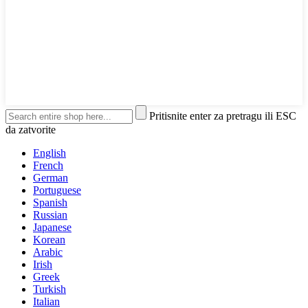
Pritisnite enter za pretragu ili ESC
da zatvorite
English
French
German
Portuguese
Spanish
Russian
Japanese
Korean
Arabic
Irish
Greek
Turkish
Italian