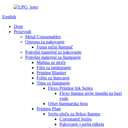
English
Dom
Proizvodi
Metal Consumables
Oprema za pakovanje
Funai ručni štampač
Potrošni materijal za pakovanje
Potrošni materijal za štampanje
Mašina za ploče
Film za laminiranje
Printing Blanket
Folija za štancanje
Tinta za štampanje
Flexo Printing Ink Series
Flexo štampa serije mastila na bazi
vode
Ofset štamparska boja
Printing Plate
Serija ploča za flekso štampu
Corrugated Series
Pakovanje i serija etiketa