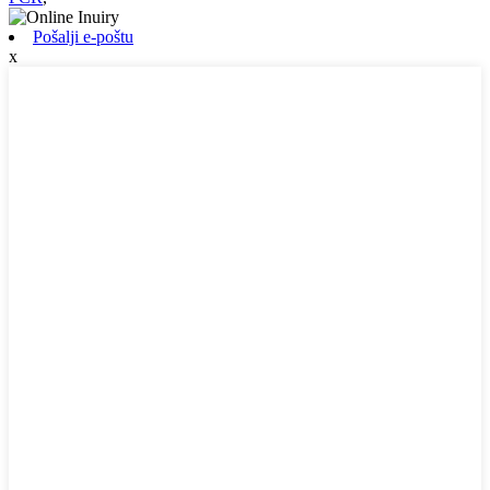
Pošalji e-poštu
x