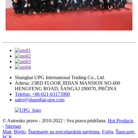
Shanghai UPG International Trading Co., Ltd.
Adresa: 23RD FLOOR JIDIAN MANSION NO.600
HENGFENG ROAD, ŠANGAJ 200070, PRČINA
Telefon: +86-021-63173900
sales@shanghai-upg.com
© Autorsko pravo - 2010-2022 : Sva prava pridržana.
Hot Products
-
Sitemap
Matt
,
Bijelo
,
Štampanje na porcelanskim tanjirima
,
Folija
,
Štancanje
,
PCR
,